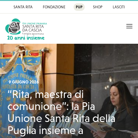
SANTA RITA
FONDAZIONE
PUP
SHOP
LASCITI
APRI
Pia Unione Primaria
9 GIUGNO 2026
“Rita, maestra di
comunione”: la Pia
Unione Santa Rita della
Puglia insieme a