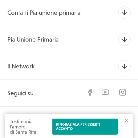
Contatti Pia unione primaria
Pia Unione Primaria
Il Network
Facebook
YouTube
Instagram
Seguici su
© 2026 SantaRitadaCascia.org
Testimonia
RINGRAZIALA PER ESSERTI
l’amore
CHIU
ACCANTO
di Santa Rita
Privacy Policy
Cookie Policy
Credits