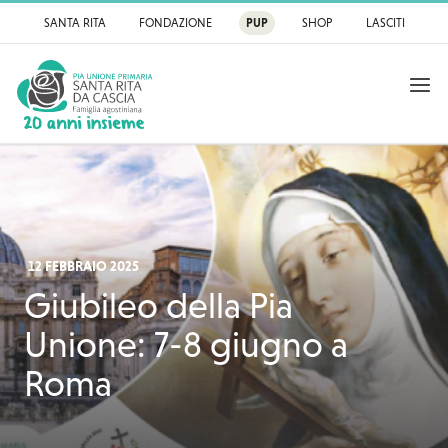
SANTA RITA
FONDAZIONE
PUP
SHOP
LASCITI
APRI
Pia Unione Primaria
12 FEBBRAIO 2025
Giubileo della Pia
Unione: 7-8 giugno a
Roma