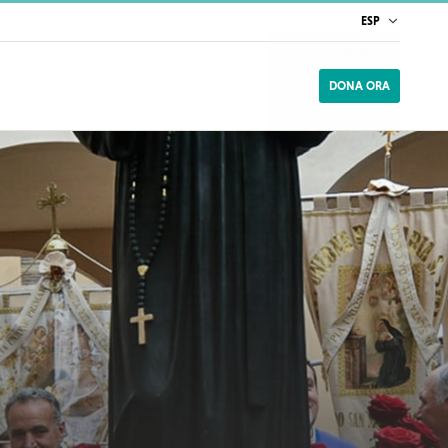
ESP
ITALIANO
DONA ORA
ESPAÑOL
ENGLISH