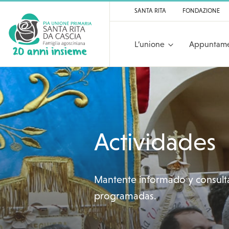
SANTA RITA
FONDAZIONE
L’unione
Appuntame
Pia Unione Primaria
Actividades
Mantente informado y consulta
programadas.